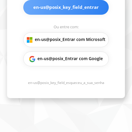
en-us@posix_key_field_entrar
Ou entre com:
en-us@posix_Entrar com Microsoft
en-us@posix_Entrar com Google
en-us@posix_key_field_esqueceu_a_sua_senha