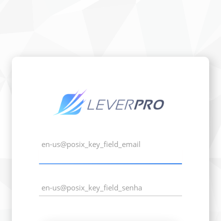
en-us@posix_key_field_email
en-us@posix_key_field_senha